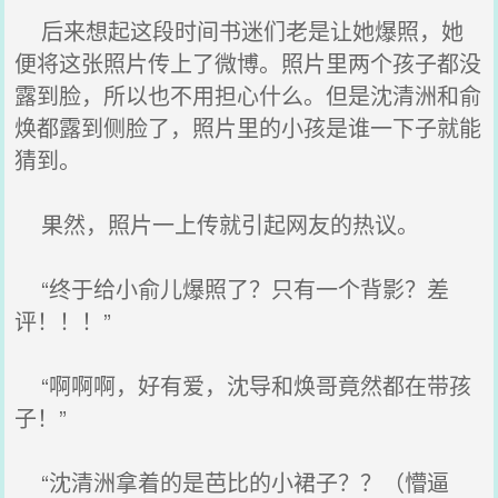
后来想起这段时间书迷们老是让她爆照，她
便将这张照片传上了微博。照片里两个孩子都没
露到脸，所以也不用担心什么。但是沈清洲和俞
焕都露到侧脸了，照片里的小孩是谁一下子就能
猜到。
果然，照片一上传就引起网友的热议。
“终于给小俞儿爆照了？只有一个背影？差
评！！！”
“啊啊啊，好有爱，沈导和焕哥竟然都在带孩
子！”
“沈清洲拿着的是芭比的小裙子？？（懵逼