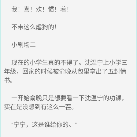
我！喜！欢！惯！着！
不带这么虐狗的！
小剧场二
现在的小学生真的不得了。沈温宁上小学三
年级，回家的时候被俞晚从包里拿出了五封情
书。
一开始俞晚只是想要看一下沈温宁的功课，
实在是没想到有这么一茬。
“宁宁，这是谁给你的。”