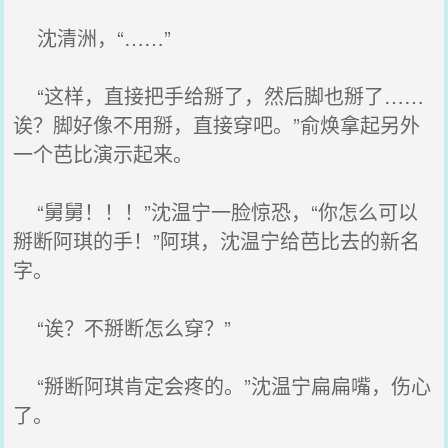
沈清洲，“……”
“这样，直接把手给掰了，然后脚也掰了……
诶？脚好像不用掰，直接穿吧。”俞焕拿起另外
一个芭比演示起来。
“舅舅！！！”沈温宁一脸惊恐，“你怎么可以
掰断阿琪的手！”阿琪，沈温宁给芭比去的新名
字。
“诶？不掰断怎么穿？”
“掰断阿琪肯定会疼的。”沈温宁扁扁嘴，伤心
了。