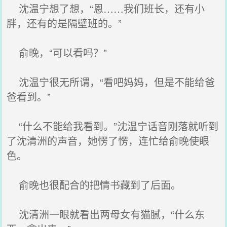
沈温宁想了想，“恩……我们班长，还有小
胖，还有的是隔壁班的。”
俞晚，“可以看吗？”
沈温宁很无所谓，“看吧妈妈，但是不能给爸
爸看到。”
“什么不能给我看到。”沈温宁话音刚落就听到
了沈清洲的声音，她愣了愣，连忙给俞晚使眼
色。
俞晚也很配合的把情书藏到了后面。
沈清洲一眼就看出两母女有猫腻，“什么东