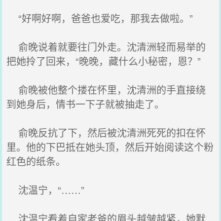
“好啊好啊，爸爸也爱吃，那我去做啦。”
俞晚说着就要往门外走。沈清洲轻而易举的
把她拎了回来，“晚晚，藏什么小秘密，恩？”
俞晚被他整个搂在怀里，沈清洲的手直接绕
到她身后，情书一下子就被抽走了。
俞晚反抗了下，然后被沈清洲死死的扣在怀
里。他的下巴抵在她头顶，然后开始阅读这个粉
红色的纸条。
沈温宁，“……”
沈温宁看着自家老爸的眉头越皱越紧，她默