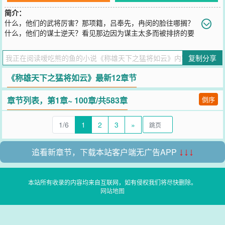
简介：
什么，他们的武将厉害？那项籍，吕奉先，冉闵的脸往哪搁？
什么，他们的谋士逆天？看见那边因为谋主太多而被排挤的要
去跳江的诸葛亮么！什么，他们的刺客无双？那是见过荆轲，专诸，
要离出手的人都死了！什么，他们的兵马精锐？我的先登死士，玄甲
复制分享
军，背嵬军吃干饭的啊！穿越到苍蓝大陆，这个武魂横行，智谋遮天
的时代，我要用我的双手打造出一片大大的天空，太阳所照，皆为我
《称雄天下之猛将如云》最新12章节
大汉帝国。
您要是觉得《
称雄天下之猛将如云
》还不错的话请不要忘记向您QQ群
章节列表，第1章~ 100章/共583章
倒序
和微博微信里的朋友推荐哦！
1/6
1
2
3
»
追看新章节，下载本站客户端无广告APP
↓↓↓
本站所有收录的内容均来自互联网，如有侵权我们将尽快删除。
网站地图