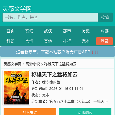
灵感文学网
搜索
首页
玄幻
武侠
都市
历史
网游
科幻
言情
其他
排行
完本
登录
追看新章节，下载本站客户端无广告APP
↓↓↓
灵感文学网
>
网游小说
> 称雄天下之猛将如云
称雄天下之猛将如云
作者：
嗳吃熊的鱼
更新时间：2026-01-16 01:11:01
状态：完本
最新章节：
第五百八十二章（大结局） 一统天下
加入书架
点击阅读