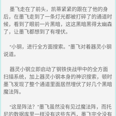
墨飞走在了前头，凯蒂紧紧的跟在了他的身
后，在墨飞走到了一条灯光都被打碎了的通道时
候，看到了眼前一片黑暗，这这黑暗黑得太幽森
了，让墨飞都想到了有埋伏。
“小钢，进行全方面搜索。”墨飞对着器灵小钢
说道。
器灵小钢立即启动了钢铁侠战甲中的全方面
扫描系统，加上器灵小钢本身的神识搜索，顿时
墨飞发现了整个通道里面居然埋伏了好几个黑暗
魔法阵。
“这是阵法？”墨飞虽然没有见过魔法阵，而托
尼的数据库里一样没有这些东西，墨飞完全没有