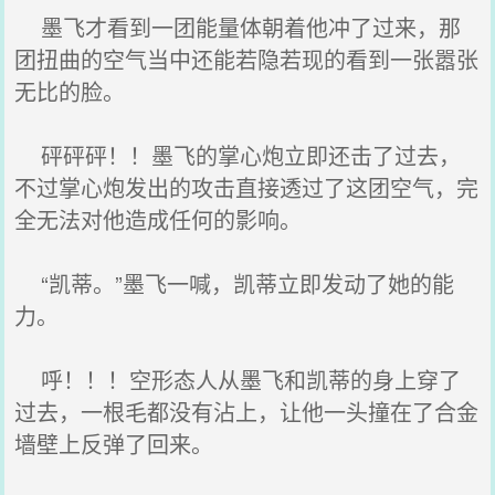
墨飞才看到一团能量体朝着他冲了过来，那
团扭曲的空气当中还能若隐若现的看到一张嚣张
无比的脸。
砰砰砰！！墨飞的掌心炮立即还击了过去，
不过掌心炮发出的攻击直接透过了这团空气，完
全无法对他造成任何的影响。
“凯蒂。”墨飞一喊，凯蒂立即发动了她的能
力。
呼！！！空形态人从墨飞和凯蒂的身上穿了
过去，一根毛都没有沾上，让他一头撞在了合金
墙壁上反弹了回来。