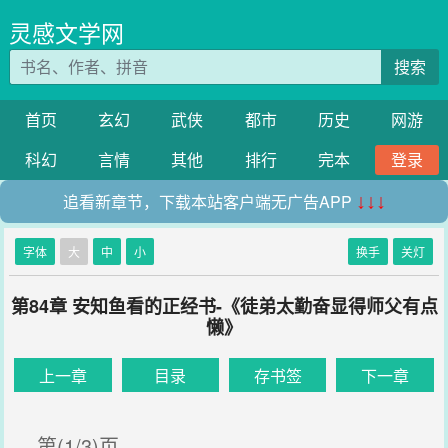
灵感文学网
搜索
首页
玄幻
武侠
都市
历史
网游
科幻
言情
其他
排行
完本
登录
追看新章节，下载本站客户端无广告APP
↓↓↓
字体
大
中
小
换手
关灯
第84章 安知鱼看的正经书-《徒弟太勤奋显得师父有点
懒》
上一章
目录
存书签
下一章
第(1/3)页