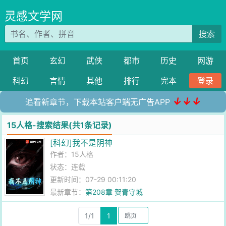
灵感文学网
搜索
首页
玄幻
武侠
都市
历史
网游
科幻
言情
其他
排行
完本
登录
↓↓↓
追看新章节，下载本站客户端无广告APP
15人格-搜索结果(共1条记录)
[科幻]我不是阴神
作者：
15人格
状态：连载
更新时间：07-29 00:11:20
最新章节：
第208章 贺青守城
1/1
1